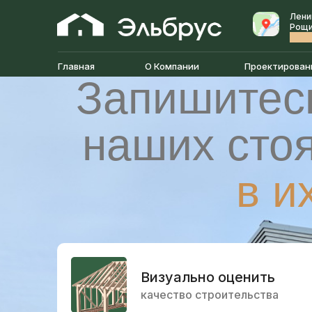
Лени
Рощин
(про
Главная
О Компании
Проектирован
Запишитес
наших сто
в и
Визуально оценить
качество строительства