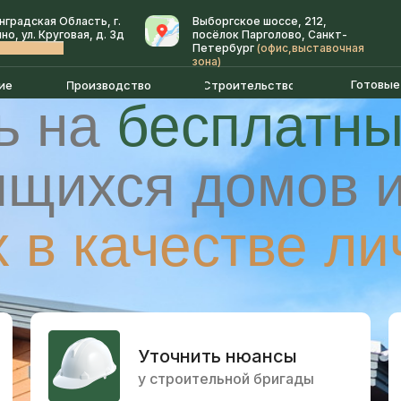
нградская Область, г.
Выборгское шоссе, 212,
о, ул. Круговая, д. 3д
посёлок Парголово, Санкт-
изводство)
Петербург
(офис,выставочная
зона)
[ Запись на просмотр ]
Готовые
ие
Производство
Строительство
ь на
бесплатны
ящихся домов 
х в качестве ли
Уточнить нюансы
у строительной бригады