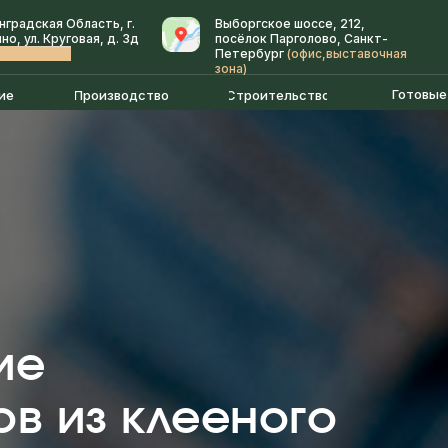
нградская Область, г.
Выборгское шоссе, 212,
о, ул. Круговая, д. 3д
посёлок Парголово, Санкт-
изводство)
Петербург
(офис,выставочная
зона)
Готовые
ие
Производство
Строительство
ие
в из клееного