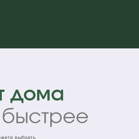
т дома
о быстрее
ожете выбрать