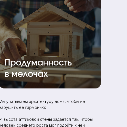
Продуманность
в мелочах
Мы учитываем архитектуру дома, чтобы не
нарушить ее гармонию:
✓ высота аттиковой стены задается так, чтобы
человек среднего роста мог подойти к ней