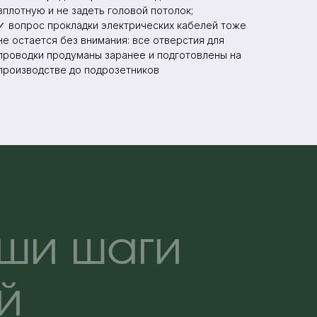
вплотную и не задеть головой потолок;
✓ вопрос прокладки электрических кабелей тоже
не остается без внимания: все отверстия для
проводки продуманы заранее и подготовлены на
производстве до подрозетников
ши шаги
й