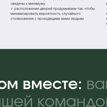
сведены к минимуму.
✓ расположение дверей продумываем так, чтобы
минимизировать вероятность случайного
столкновения с проходящими мимо людьми
ом вместе:
ва
нашей командо